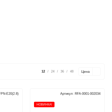
Цена
12
/
24
/
36
/
48
PN-E20(2.8)
Артикул:
RFA-0001-002034
НОВИНКА!