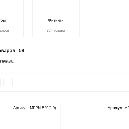
убы
Фитинги
варов
864 товара
варов - 58
очистить
Артикул:
MFPN-E20(2.0)
Артикул:
MF