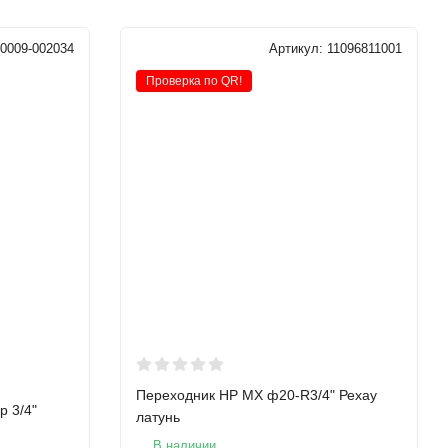
0009-002034
Артикул:
11096811001
Проверка по QR!
Переходник НР MX ф20-R3/4" Рехау
p 3/4"
латунь
В наличии