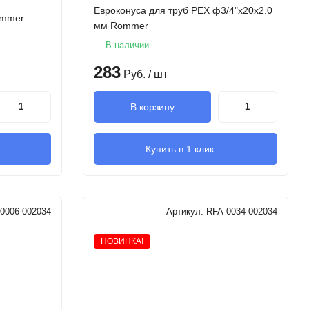
Евроконуса для труб PEX ф3/4"х20х2.0
ommer
мм Rommer
В наличии
283
Руб.
/ шт
В корзину
Купить в 1 клик
0006-002034
Артикул:
RFA-0034-002034
НОВИНКА!