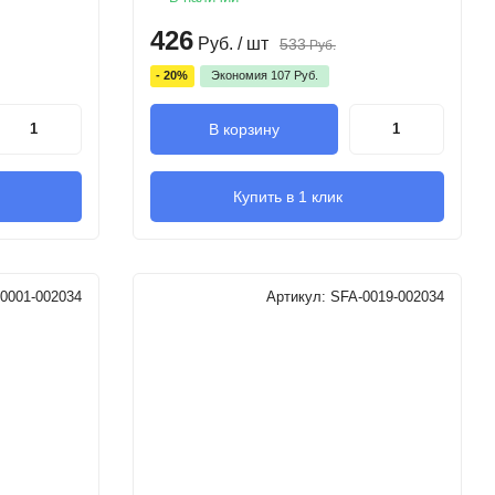
426
Руб.
/ шт
533
Руб.
- 20%
Экономия
107
Руб.
В корзину
Купить в 1 клик
0001-002034
Артикул:
SFA-0019-002034