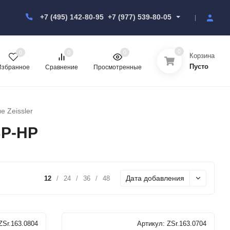
+7 (495) 142-80-95
+7 (977) 539-80-05
0
0
0
0
Корзина
Пусто
Избранное
Сравнение
Просмотренные
 Zeissler
ВP-НP
Дата добавления
12
/
24
/
36
/
48
ZSr.163.0804
Артикул:
ZSr.163.0704