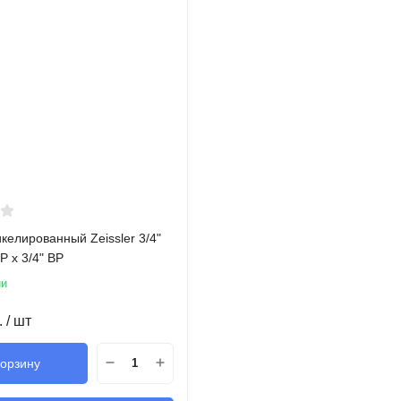
келированный Zeissler 3/4"
Р х 3/4" ВР
ии
.
/ шт
корзину