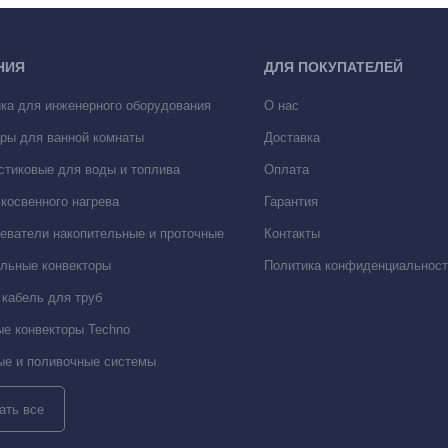
НИЯ
ДЛЯ ПОКУПАТЕЛЕЙ
ка для инженерного оборудования
О нас
ры для ванной комнаты
Доставка
стиковые для воды и топлива
Оплата
косвенного нагрева
Гарантия
еватели накопительные и проточные
Контакты
льные конвекторы
Политика конфиденциальност
кабель для труб
е конвекторы Techno
е и поливочные системы
ать все