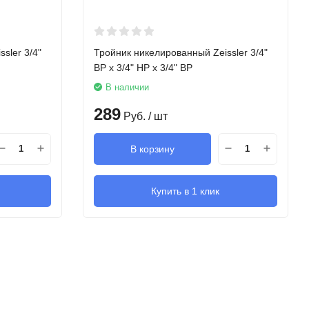
sler 3/4"
Тройник никелированный Zeissler 3/4"
ВР х 3/4" НР х 3/4" ВР
В наличии
289
Руб.
/ шт
В корзину
Купить в 1 клик