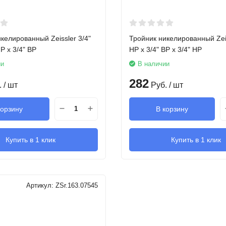
келированный Zeissler 3/4"
Тройник никелированный Zeis
Р х 3/4" ВР
НР х 3/4" ВР х 3/4" НР
ии
В наличии
282
.
/ шт
Руб.
/ шт
корзину
В корзину
Купить в 1 клик
Купить в 1 клик
Артикул:
ZSr.163.07545