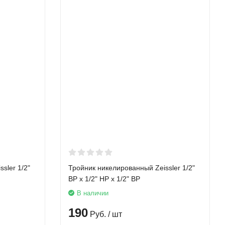
sler 1/2"
Тройник никелированный Zeissler 1/2"
ВР х 1/2" НР х 1/2" ВР
В наличии
190
Руб.
/ шт