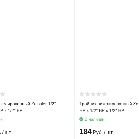
келированный Zeissler 1/2"
Тройник никелированный Zeis
Р х 1/2" ВР
НР х 1/2" ВР х 1/2" НР
ии
В наличии
184
.
/ шт
Руб.
/ шт