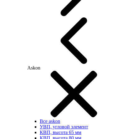
Askon
Все askon
УВП, угловой элемент
КВП, высота 65 мм
КВП, высота 80 мм