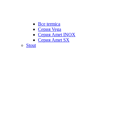
Все termica
Серия Vega
Серия Amet INOX
Серия Amet SX
Stout