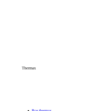
Thermax
Все thermax