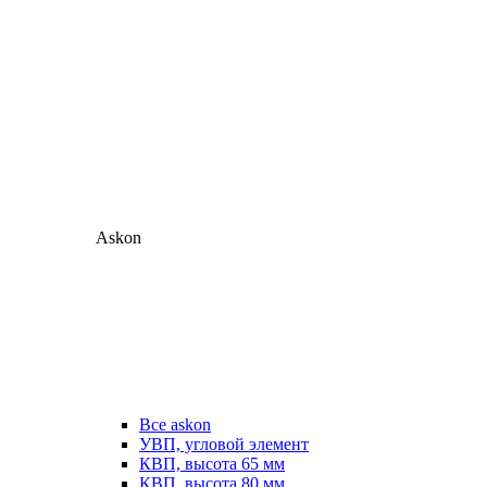
Askon
Все askon
УВП, угловой элемент
КВП, высота 65 мм
КВП, высота 80 мм