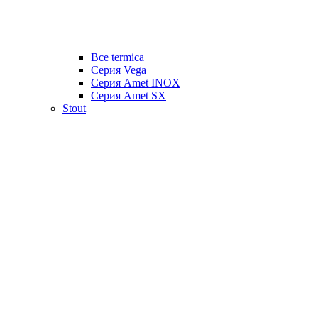
Все termica
Серия Vega
Серия Amet INOX
Серия Amet SX
Stout