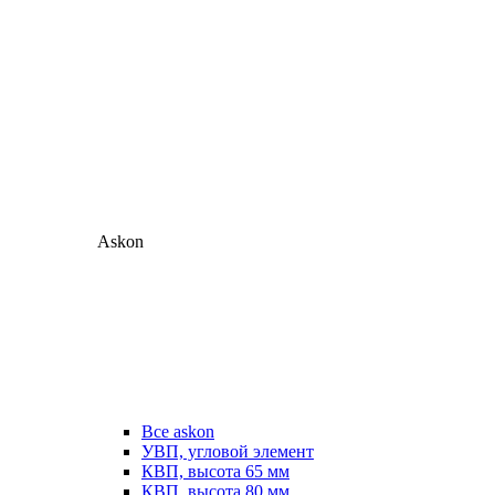
Askon
Все askon
УВП, угловой элемент
КВП, высота 65 мм
КВП, высота 80 мм