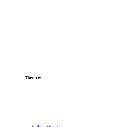
Thermax
Все thermax