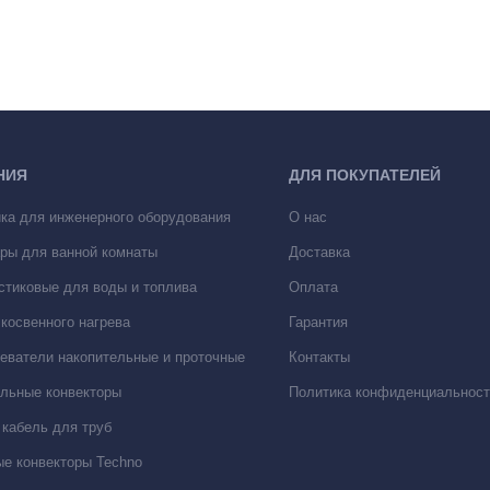
НИЯ
ДЛЯ ПОКУПАТЕЛЕЙ
ка для инженерного оборудования
О нас
ры для ванной комнаты
Доставка
стиковые для воды и топлива
Оплата
косвенного нагрева
Гарантия
еватели накопительные и проточные
Контакты
льные конвекторы
Политика конфиденциальност
кабель для труб
е конвекторы Techno