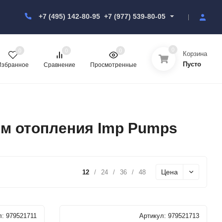
+7 (495) 142-80-95
+7 (977) 539-80-05
0
0
0
0
Корзина
Пусто
Избранное
Сравнение
Просмотренные
м отопления Imp Pumps
Цена
12
/
24
/
36
/
48
л:
979521711
Артикул:
979521713