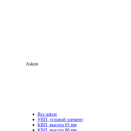
Askon
Все askon
УВП, угловой элемент
КВП, высота 65 мм
КВП, высота 80 мм