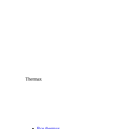
Thermax
Все thermax