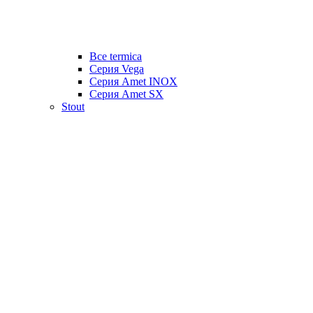
Все termica
Серия Vega
Серия Amet INOX
Серия Amet SX
Stout