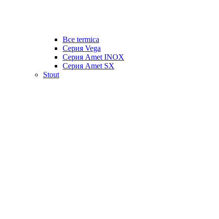
Все termica
Серия Vega
Серия Amet INOX
Серия Amet SX
Stout