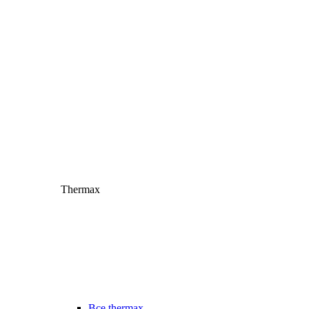
Thermax
Все thermax