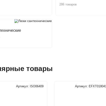
286 товаров
технические
в
лярные товары
Артикул:
ISO06409
Артикул:
EFXT01804