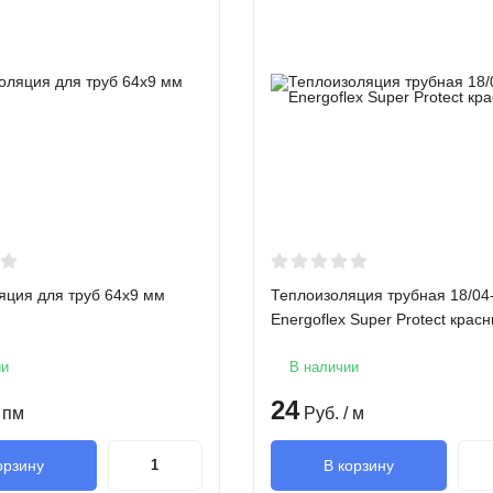
яция для труб 64х9 мм
Теплоизоляция трубная 18/04
Energoflex Super Protect крас
ии
В наличии
24
 пм
Руб.
/ м
орзину
В корзину