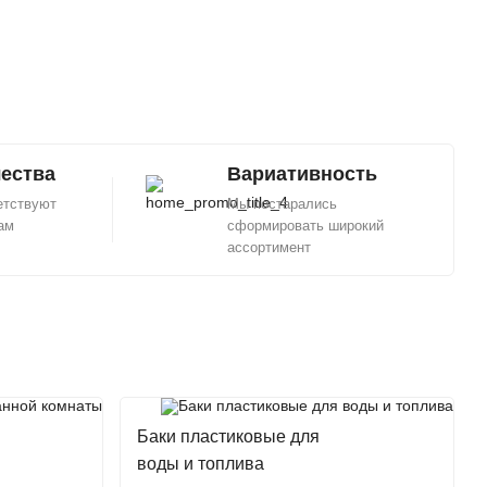
чества
Вариативность
етствуют
Мы постарались
ам
сформировать широкий
ассортимент
Баки пластиковые для
воды и топлива