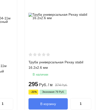
Труба универсальная Pехау stabil
Т
-11м
16.2х2.6 мм
1
ный
В наличии
295
1
Руб.
/ м
374
Руб.
- 21%
Экономия
79
Руб.
-
В корзину