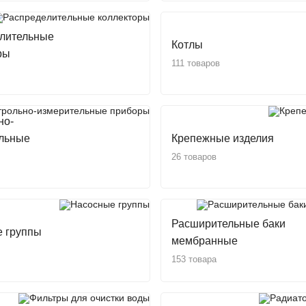
лительные
Котлы
ры
111 товаров
но-
льные
Крепежные изделия
26 товаров
Расширительные баки
 группы
мембранные
153 товара