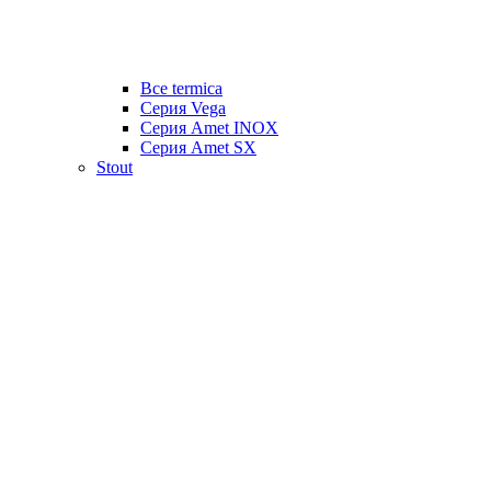
Все termica
Серия Vega
Серия Amet INOX
Серия Amet SX
Stout