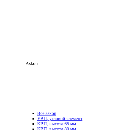
Askon
Все askon
УВП, угловой элемент
КВП, высота 65 мм
КВП, высота 80 мм