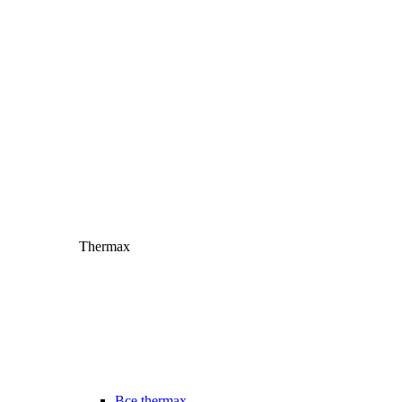
Thermax
Все thermax