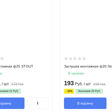
нтажная ф25 STOUT
Заглушка монтажная ф20 St
ии
В наличии
193
.
/ шт
Руб.
/ шт
172
219
Руб.
Руб.
ономия
21
Руб.
- 11%
Экономия
26
Руб.
корзину
В корзину