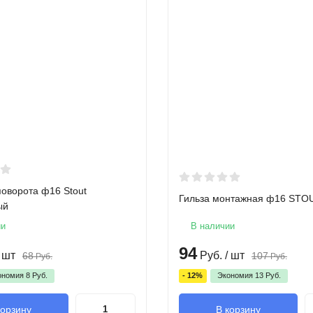
поворота ф16 Stout
Гильза монтажная ф16 STO
ый
ии
В наличии
94
 шт
Руб.
/ шт
68
107
Руб.
Руб.
ономия
8
Руб.
- 12%
Экономия
13
Руб.
корзину
В корзину