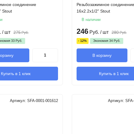
имное соединение
Резьбозажимное соединени
" Stout
16х2.2х1/2" Stout
ии
В наличии
246
.
/ шт
Руб.
/ шт
275
280
Руб.
Руб.
ономия
33
Руб.
- 12%
Экономия
34
Руб.
корзину
В корзину
Купить в 1 клик
Купить в 1 клик
Артикул:
SFA-0001-001612
Артикул:
SFA-