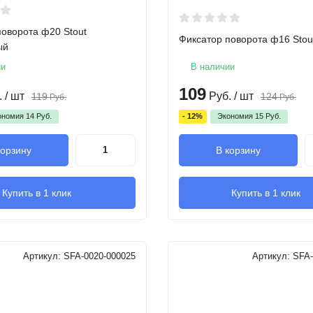
поворота ф20 Stout
Фиксатор поворота ф16 Stou
ый
ии
В наличии
109
.
/ шт
Руб.
/ шт
119
124
Руб.
Руб.
ономия
14
Руб.
- 12%
Экономия
15
Руб.
корзину
В корзину
Купить в 1 клик
Купить в 1 клик
Артикул:
SFA-0020-000025
Артикул:
SFA-