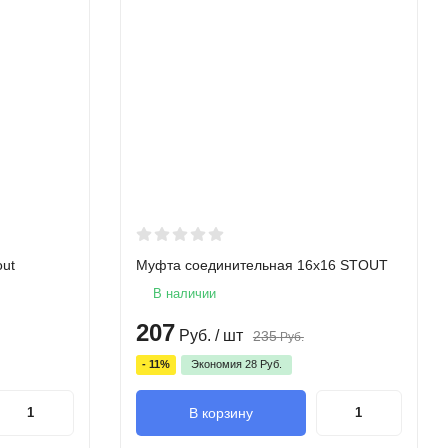
out
Муфта соединительная 16х16 STOUT
В наличии
207
Руб.
/ шт
235
Руб.
- 11%
Экономия
28
Руб.
В корзину