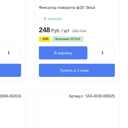
е
Фиксатор поворота ф20 Stout
В наличии
248
Руб.
/ шт
282
Руб.
- 12%
Экономия
34
Руб.
В корзину
Купить в 1 клик
0004-002016
Артикул:
SFA-0030-000025