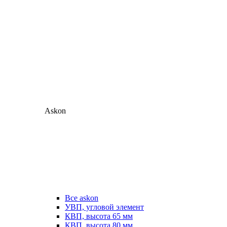
Askon
Все askon
УВП, угловой элемент
КВП, высота 65 мм
КВП, высота 80 мм