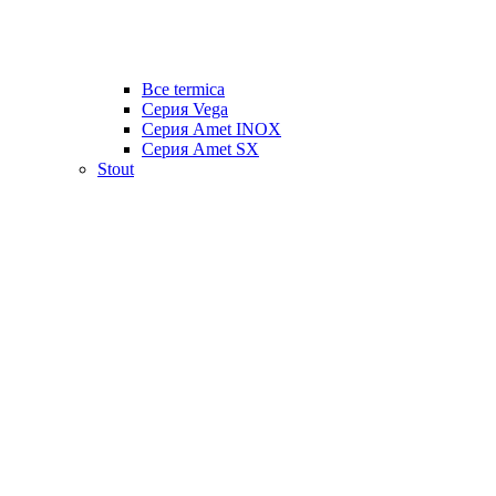
Все termica
Серия Vega
Серия Amet INOX
Серия Amet SX
Stout