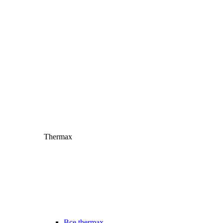
Thermax
Все thermax