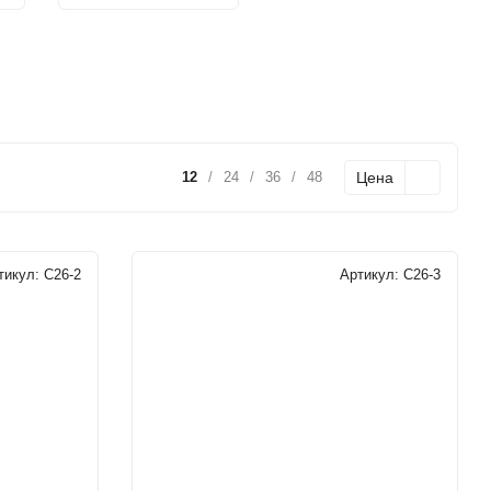
Цена
12
/
24
/
36
/
48
тикул:
C26-2
Артикул:
C26-3