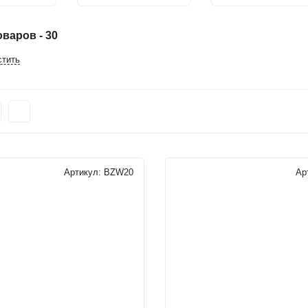
варов - 30
стить
Артикул:
BZW20
Ар