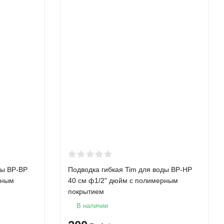
ды ВР-ВР
Подводка гибкая Tim для воды ВР-НР
рным
40 см ф1/2" дюйм с полимерным
покрытием
В наличии