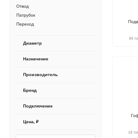
Отвод
Патрубок
Подв
Переход
Адаптер
84 т
Вставка
Диаметр
Трап
Назначение
Слив-перелив
Гофра
Производитель
Арматура
Эксцентрик
Бренд
Сифон
Подводка
Подключение
Соединитель
Го
Цена, ₽
Комплект
16 то