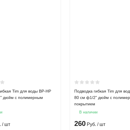
гибкая Tim для воды ВР-НР
Подводка гибкая Tim для во
2" дюйм с полимерным
80 см ф1/2" дюйм с полиме
покрытием
ии
В наличии
260
.
/ шт
Руб.
/ шт