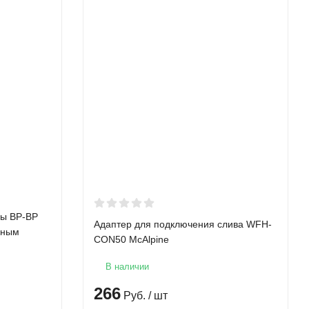
ды ВР-ВР
Адаптер для подключения слива WFH-
рным
CON50 McAlpine
В наличии
266
Руб.
/ шт