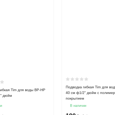
Подводка гибкая Tim для во
гибкая Tim для воды ВР-НР
40 см ф1/2" дюйм с полиме
2" дюйм
покрытием
ии
В наличии