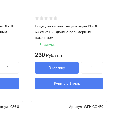
ды ВР-НР
Подводка гибкая Tim для воды ВР-ВР
рным
60 см ф1/2" дюйм с полимерным
покрытием
В наличии
230
Руб.
/ шт
В корзину
Купить в 1 клик
тикул:
C66-8
Артикул:
WFH-CON50