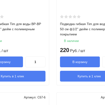
гибкая Tim для воды ВР-ВР
Подводка гибкая Tim для во
2" дюйм с полимерным
50 см ф1/2" дюйм с полиме
покрытием
ии
В наличии
220
.
/ шт
Руб.
/ шт
корзину
В корзину
Купить в 1 клик
Купить в 1 клик
Артикул:
C67-6
Ар