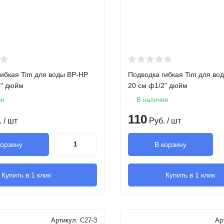
гибкая Tim для воды ВР-НР
Подводка гибкая Tim для во
2" дюйм
20 см ф1/2" дюйм
ии
В наличии
110
.
/ шт
Руб.
/ шт
корзину
В корзину
Купить в 1 клик
Купить в 1 клик
Артикул:
C27-3
Ар