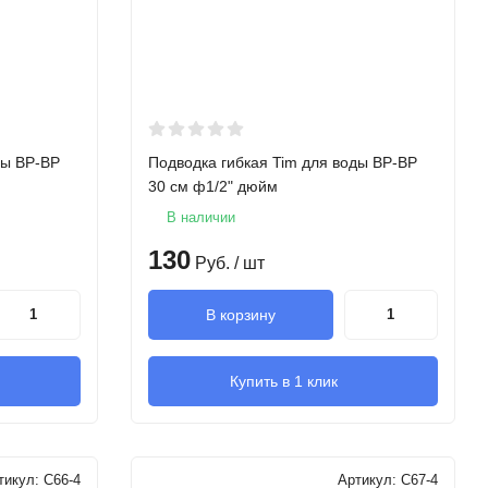
ды ВР-ВР
Подводка гибкая Tim для воды ВР-ВР
30 см ф1/2" дюйм
В наличии
130
Руб.
/ шт
В корзину
Купить в 1 клик
тикул:
C66-4
Артикул:
C67-4