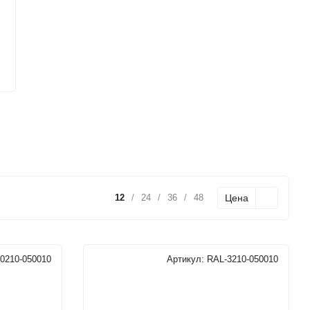
Цена
12
/
24
/
36
/
48
0210-050010
Артикул:
RAL-3210-050010