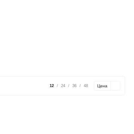
Цена
12
/
24
/
36
/
48