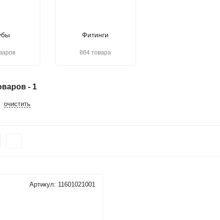
убы
Фитинги
варов
864 товара
варов - 1
очистить
Артикул:
11601021001