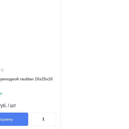
реходной rautitan 16х25х16
ии
уб.
/ шт
корзину