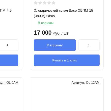
ВПМ-4.5
Электрический котел Base ЭВПМ-15
(380 В) Olrus
В наличии
17 000
Руб.
/ шт
В корзину
Купить в 1 клик
кул:
OL-9AM
Артикул:
OL-12AM