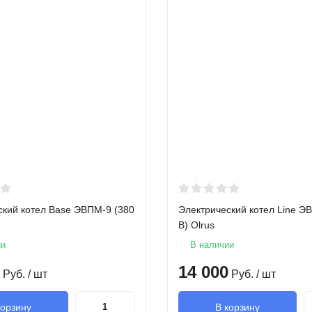
ский котел Base ЭВПМ-9 (380
Электрический котел Line Э
В) Olrus
ии
В наличии
14 000
Руб.
/ шт
Руб.
/ шт
корзину
В корзину