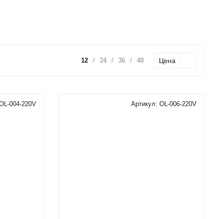
Цена
12
/
24
/
36
/
48
OL-004-220V
Артикул:
OL-006-220V