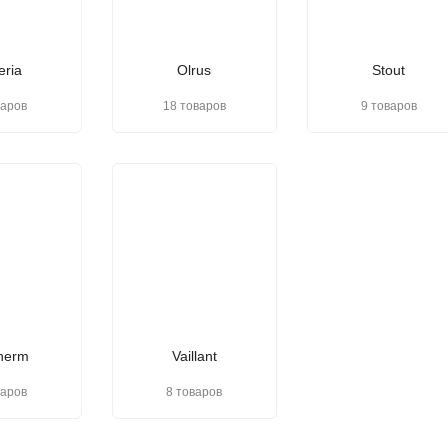
eria
Olrus
Stout
варов
18 товаров
9 товаров
herm
Vaillant
варов
8 товаров