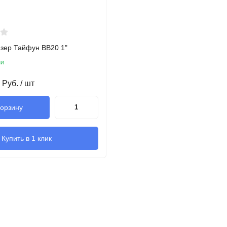
йзер Тайфун BB20 1"
ии
Руб.
/ шт
корзину
Купить в 1 клик