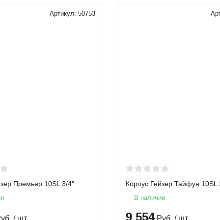
Артикул:
50753
Ар
зер Премьер 10SL 3/4"
Корпус Гейзер Тайфун 10SL 
ии
В наличии
9 554
уб.
/ шт
Руб.
/ шт