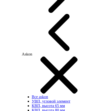
Askon
Все askon
УВП, угловой элемент
КВП, высота 65 мм
КВП, высота 80 мм