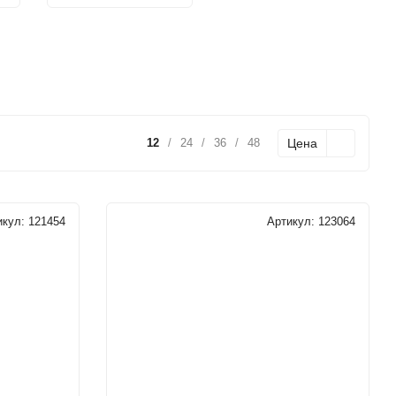
Цена
12
/
24
/
36
/
48
икул:
121454
Артикул:
123064