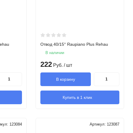
Rehau
Отвод 40/15° Raupiano Plus Rehau
В наличии
222
Руб.
/ шт
В корзину
Купить в 1 клик
икул:
123084
Артикул:
123087