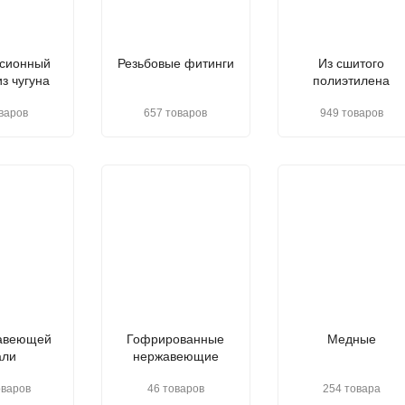
сионный
Резьбовые фитинги
Из сшитого
з чугуна
полиэтилена
варов
657 товаров
949 товаров
авеющей
Гофрированные
Медные
али
нержавеющие
оваров
46 товаров
254 товара