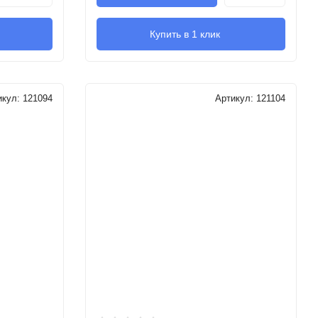
Купить в 1 клик
икул:
121094
Артикул:
121104