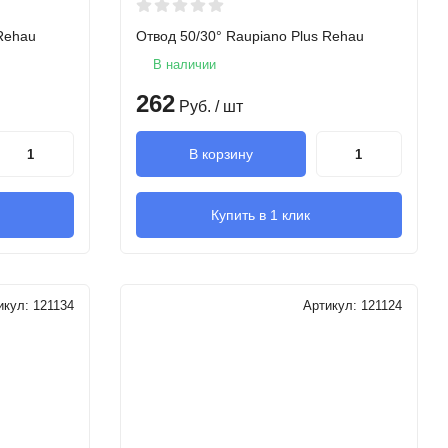
 Rehau
Отвод 50/30° Raupiano Plus Rehau
В наличии
262
Руб.
/ шт
В корзину
Купить в 1 клик
икул:
121134
Артикул:
121124