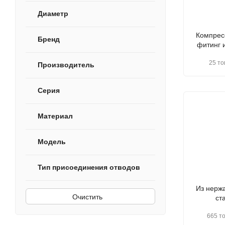
Диаметр
Компрес
Бренд
фитинг и
25 то
Производитель
Серия
Материал
Модель
Тип присоединения отводов
Из нерж
Очистить
ст
665 т