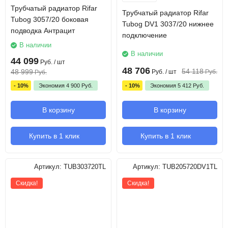
Трубчатый радиатор Rifar
Трубчатый радиатор Rifar
Tubog 3057/20 боковая
Tubog DV1 3037/20 нижнее
подводка Антрацит
подключение
В наличии
В наличии
44 099
Руб.
/ шт
48 706
54 118
48 999
Руб.
/ шт
Руб.
Руб.
- 10%
Экономия
4 900
Руб.
- 10%
Экономия
5 412
Руб.
В корзину
В корзину
Купить в 1 клик
Купить в 1 клик
Артикул:
TUB303720TL
Артикул:
TUB205720DV1TL
Скидка!
Скидка!