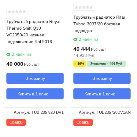
Трубчатый радиатор Rifar
Трубчатый радиатор Royal
Tubog 3037/20 боковая
Thermo Shift Q30
подводка
VC2050/20 нижнее
В наличии
подключение Ral 9016
40 444
Руб.
/ шт
В наличии
44 938
Руб.
40 000
- 10%
Экономия
4 494
Руб.
Руб.
/ шт
В корзину
В корзину
Купить в 1 клик
Купить в 1 клик
Артикул:
TUB 2057/20 DV1
Артикул:
TUB205720DV1AN
Скидка!
Скидка!