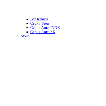
Все termica
Серия Vega
Серия Amet INOX
Серия Amet SX
Stout