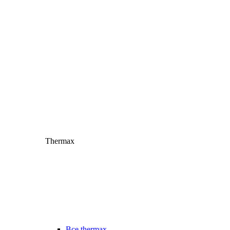
Thermax
Все thermax