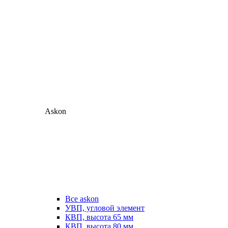
Askon
Все askon
УВП, угловой элемент
КВП, высота 65 мм
КВП, высота 80 мм