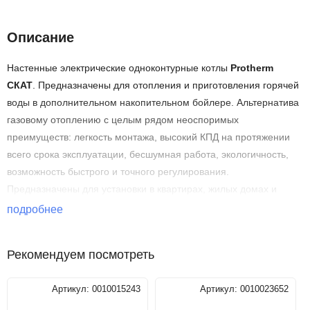
Описание
Настенные электрические одноконтурные котлы
Protherm
СКАТ
. Предназначены для отопления и приготовления горячей
воды в дополнительном накопительном бойлере. Альтернатива
газовому отоплению с целым рядом неоспоримых
преимуществ: легкость монтажа, высокий КПД на протяжении
всего срока эксплуатации, бесшумная работа, экологичность,
возможность быстрого и точного регулирования.
Предназначены для установки в квартирах, жилых домах и
дачных домиках. Котлы относятся к отопительным приборам
подробнее
повышенной комфортности, отличаются удобством в
использовании и обслуживании. Котлы не требуют подключения
Рекомендуем посмотреть
к дымоходу и газопроводу, могут работать от сети напряжением
как ~380В, так и ~220В.
Артикул:
0010015243
Артикул:
0010023652
Технические характеристики