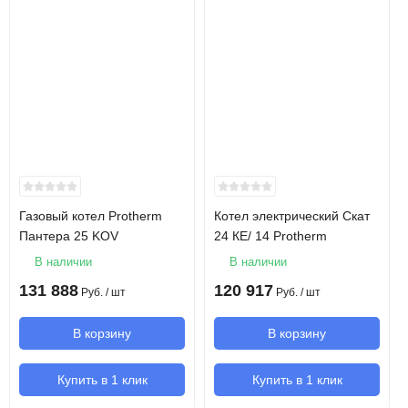
Модель
Скат 6 КE/ 14
Мощность
6 кВт
Отапливаемая площадь
60 м2
Напряжение сети
380 В/220 В
Газовый котел Protherm
Котел электрический Скат
Пантера 25 KOV
КПД
24 КE/ 14 Protherm
99.5 %
В наличии
В наличии
Рабочее давление
0.8 ... 3.0 Атм
131 888
120 917
Руб.
/ шт
Руб.
/ шт
Возможность каскадного соединения
да
В корзину
В корзину
котлов
Купить в 1 клик
Купить в 1 клик
Тип установки
настенный