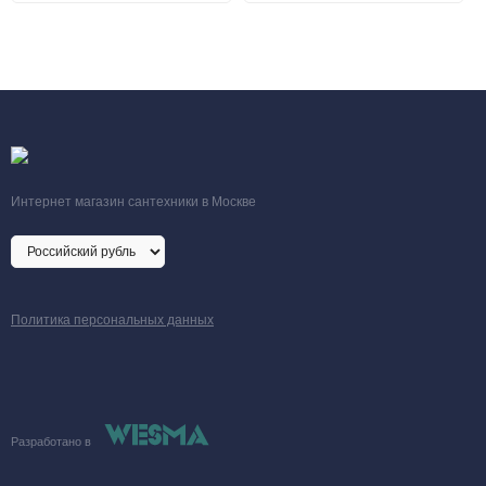
Размеры (ВхШхГ)
740х410х310
мм
Вес
34 кг
Интернет магазин сантехники в Москве
Политика персональных данных
Разработано в