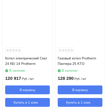
Технические характеристики
Модель
Скат 21 КE/ 14
Мощность
21 кВт
Отапливаемая площадь
210 м2
Напряжение сети
380 В
Котел электрический Скат
Газовый котел Protherm
24 КE/ 14 Protherm
Пантера 25 KTO
КПД
99.5 %
В наличии
В наличии
120 917
128 290
Руб.
/ шт
Руб.
/ шт
Рабочее давление
0.8 ... 3.0 Атм
В корзину
В корзину
Возможность каскадного соединения
да
котлов
Купить в 1 клик
Купить в 1 клик