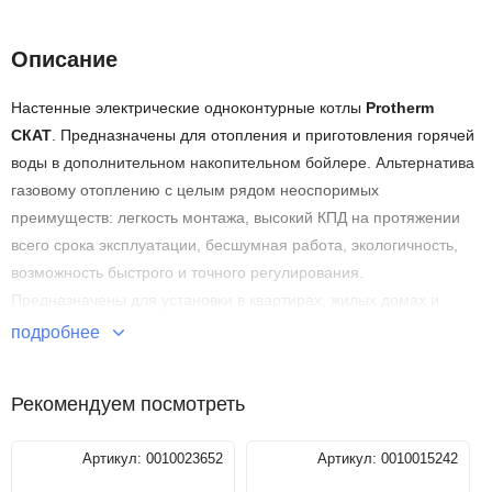
Описание
Настенные электрические одноконтурные котлы
Protherm
СКАТ
. Предназначены для отопления и приготовления горячей
воды в дополнительном накопительном бойлере. Альтернатива
газовому отоплению с целым рядом неоспоримых
преимуществ: легкость монтажа, высокий КПД на протяжении
всего срока эксплуатации, бесшумная работа, экологичность,
возможность быстрого и точного регулирования.
Предназначены для установки в квартирах, жилых домах и
дачных домиках. Котлы относятся к отопительным приборам
подробнее
повышенной комфортности, отличаются удобством в
использовании и обслуживании. Котлы не требуют подключения
Рекомендуем посмотреть
к дымоходу и газопроводу, могут работать от сети напряжением
как ~380В, так и ~220В.
Артикул:
0010023652
Артикул:
0010015242