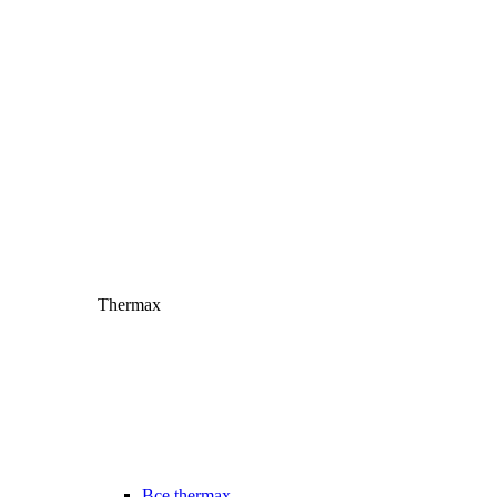
Thermax
Все thermax