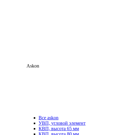
Askon
Все askon
УВП, угловой элемент
КВП, высота 65 мм
КВП, высота 80 мм