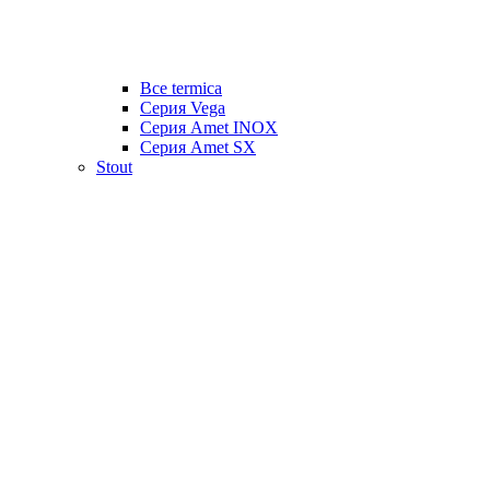
Все termica
Серия Vega
Серия Amet INOX
Серия Amet SX
Stout