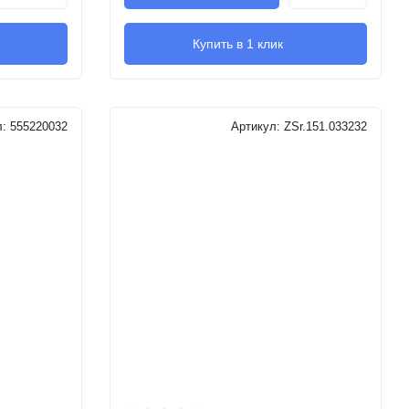
Купить в 1 клик
л:
555220032
Артикул:
ZSr.151.033232