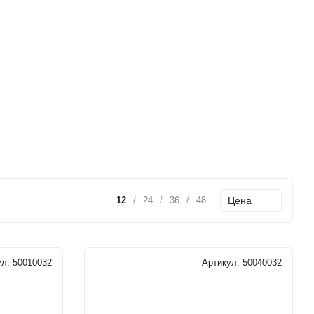
Цена
12
/
24
/
36
/
48
ул:
50010032
Артикул:
50040032