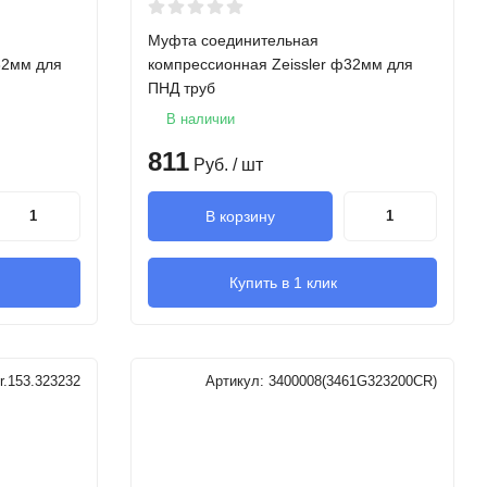
Муфта соединительная
32мм для
компрессионная Zeissler ф32мм для
ПНД труб
В наличии
811
Руб.
/ шт
В корзину
Купить в 1 клик
r.153.323232
Артикул:
3400008(3461G323200CR)