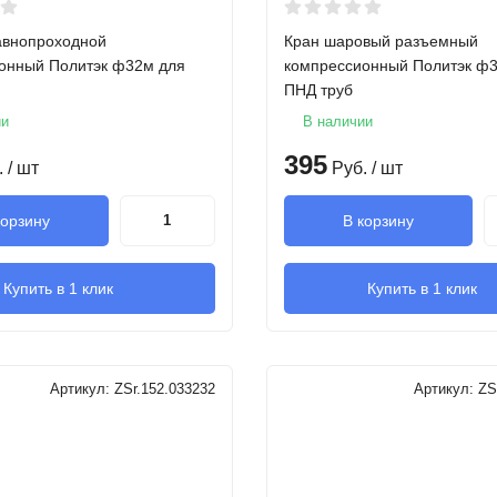
авнопроходной
Кран шаровый разъемный
онный Политэк ф32м для
компрессионный Политэк ф
ПНД труб
ии
В наличии
395
.
/ шт
Руб.
/ шт
корзину
В корзину
Купить в 1 клик
Купить в 1 клик
Артикул:
ZSr.152.033232
Артикул:
ZS