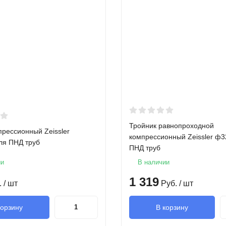
Тройник равнопроходной
прессионный Zeissler
компрессионный Zeissler ф3
ля ПНД труб
ПНД труб
ии
В наличии
1 319
.
/ шт
Руб.
/ шт
корзину
В корзину