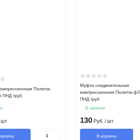
Муфта соединительная
компрессионная Политэк
компрессионная Политэк ф
 ПНД труб
ПНД труб
ии
В наличии
130
 шт
Руб.
/ шт
корзину
В корзину