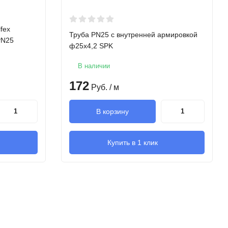
fex
Труба PN25 с внутренней армировкой
PN25
ф25х4,2 SPK
В наличии
172
Руб.
/ м
В корзину
Купить в 1 клик