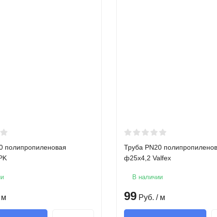
0 полипропиленовая
Труба PN20 полипропилено
PK
ф25х4,2 Valfex
ии
В наличии
99
 м
Руб.
/ м