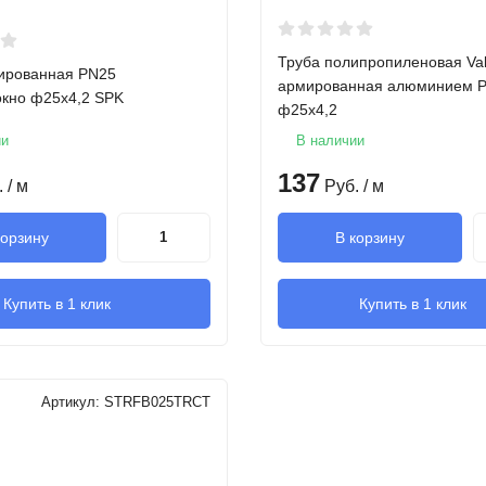
Труба полипропиленовая Val
ированная PN25
армированная алюминием 
окно ф25х4,2 SPK
ф25х4,2
ии
В наличии
137
.
/ м
Руб.
/ м
корзину
В корзину
Купить в 1 клик
Купить в 1 клик
Артикул:
STRFB025TRCT