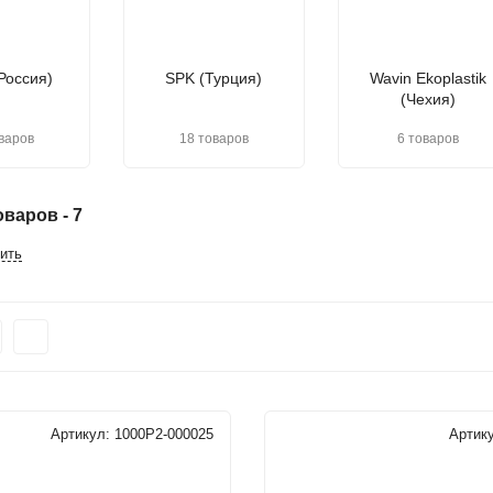
(Россия)
SPK (Турция)
Wavin Ekoplastik
(Чехия)
варов
18 товаров
6 товаров
варов - 7
ить
Артикул:
1000P2-000025
Артик