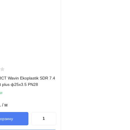
CT Wavin Ekoplastik SDR 7.4
lt plus ф25х3.5 PN28
ии
.
/ м
корзину