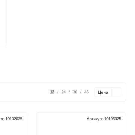
Цена
12
/
24
/
36
/
48
ул:
10102025
Артикул:
10106025