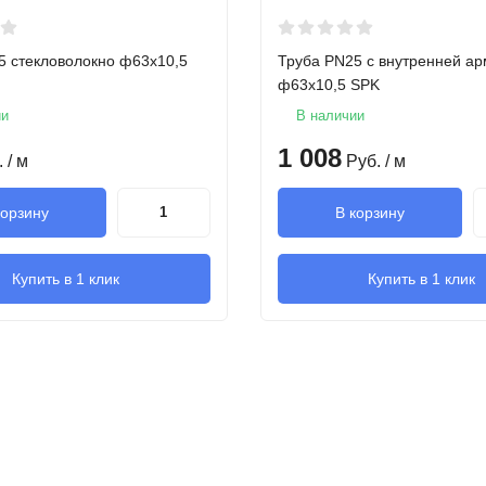
5 стекловолокно ф63х10,5
Труба PN25 с внутренней а
ф63х10,5 SPK
ии
В наличии
1 008
.
/ м
Руб.
/ м
корзину
В корзину
Купить в 1 клик
Купить в 1 клик