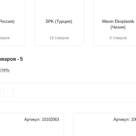
(Россия)
SPK (Турция)
Wavin Ekoplastik
(Чехия)
варов
18 товаров
6 товаров
варов - 5
стить
Артикул:
10102063
Артикул:
10