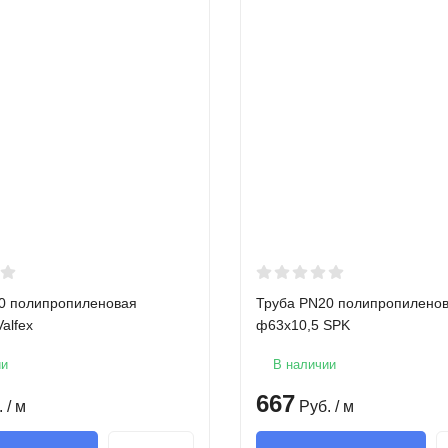
0 полипропиленовая
Труба PN20 полипропилено
alfex
ф63х10,5 SPK
ии
В наличии
667
.
/ м
Руб.
/ м