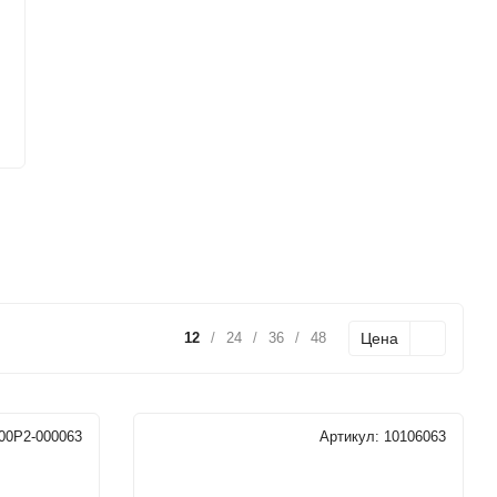
Цена
12
/
24
/
36
/
48
00P2-000063
Артикул:
10106063