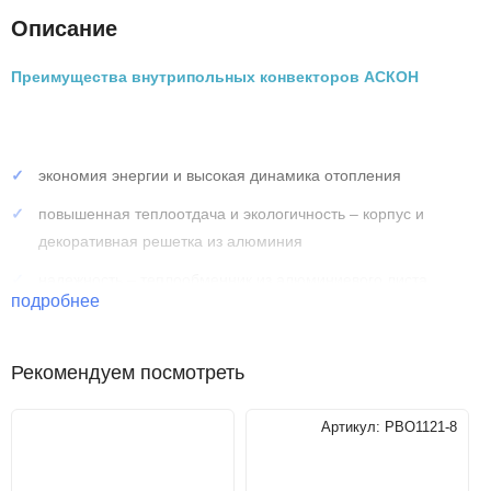
Описание
Преимущества внутрипольных конвекторов АСКОН
экономия энергии и высокая динамика отопления
повышенная теплоотдача и экологичность – корпус и
декоративная решетка из алюминия
надежность – теплообменник из алюминиевого листа
подробнее
толщиной 0,5 мм
долговечность – труба теплообменника изготовлена из
Рекомендуем посмотреть
меди, Ø15 мм, толщина стенки 1мм
Артикул:
РВО1121-8
Технические характеристики