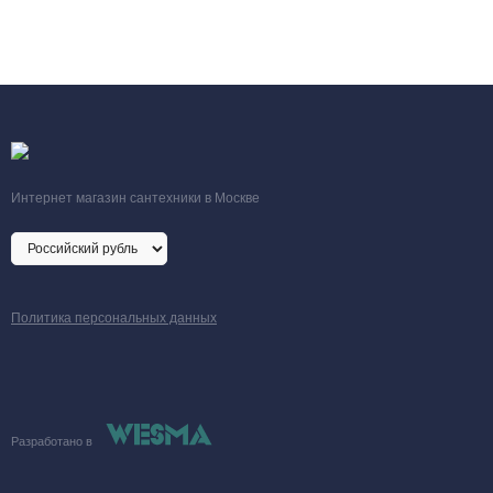
Мощность при 70°С
4438 Вт
Тип теплоносителя
вода или гликол
Вес
31.5 кг
Интернет магазин сантехники в Москве
Политика персональных данных
Разработано в