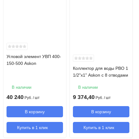
КВП-В
Конвектор встраиваемый в пол с
решеткой
Решетка
Алюминий анодированный
Корпус конвектора
Алюминий экологичный
Угловой элемент УВП 400-
Рабочее давление
16 атм
150-500 Askon
Коллектор для воды РВО 1
1/2"х1" Askon с 8 отводами
Испытательное
30 атм
давление
В наличии
В наличии
40 240
9 374,40
Руб.
/ шт
Руб.
/ шт
Ширина
350 мм
В корзину
В корзину
Глубина
150 мм
Купить в 1 клик
Купить в 1 клик
Длина
2000 мм