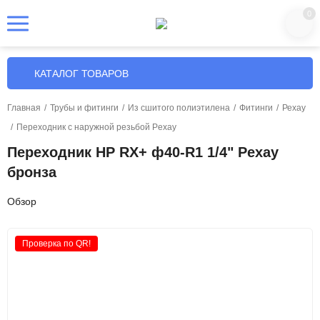
0
КАТАЛОГ ТОВАРОВ
Главная
/
Трубы и фитинги
/
Из сшитого полиэтилена
/
Фитинги
/
Рехау
/
Переходник с наружной резьбой Pexay
Переходник НР RX+ ф40-R1 1/4" Рехау
бронза
Обзор
Проверка по QR!