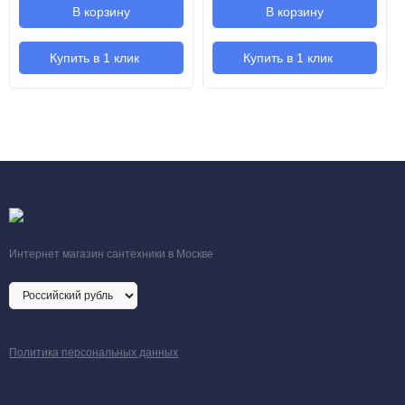
В корзину
В корзину
Быстросъемный теплообменник, с внутренним резьбовым
Купить в 1 клик
Купить в 1 клик
соединением G1/2"
Корпус из оцинкованной стали с износостойким матовым
черным порошковым покрытием
Декоративная рама из алюминия, выполненная в цвет
решетки
Комплект крепежно-регулировочных ножек
Паспорт, инструкция по монтажу и эксплуатации
Интернет магазин сантехники в Москве
Технические характеристики
KV
Конвектор
встраиваемый
Политика персональных данных
Z
Концевой