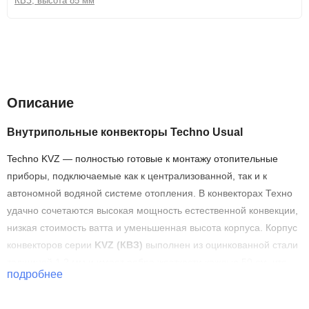
КВЗ, высота 85 мм
Описание
Характеристики
Описание
Внутрипольные конвекторы Techno Usual
Techno KVZ — полностью готовые к монтажу отопительные
приборы, подключаемые как к централизованной, так и к
автономной водяной системе отопления. В конвекторах Техно
удачно сочетаются высокая мощность естественной конвекции,
низкая стоимость ватта и уменьшенная высота корпуса. Корпус
конвекторов серии
KVZ (КВЗ)
выполнен из оцинкованной стали
толщиной 1,2 мм и имеет ребра жесткости каждые 50 см, что
подробнее
обеспечивает механическую прочность. Для предотвращения
коррозии корпус конвектора и покрашен износостойкой