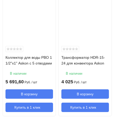
КВП
Конвектор встраиваемый в
пол с решеткой
Решетка
Алюминий анодированный
Корпус конвектора
Алюминий экологичный
Рабочее давление
10 бар
теплоносителя
Коллектор для воды РВО 1
Трансформатор HDR-15-
1/2"х1" Askon с 5 отводами
24 для конвектора Askon
Давление
18-22 бар
В наличии
В наличии
гидравлического
5 691,60
4 025
испытания
Руб.
/ шт
Руб.
/ шт
В корзину
В корзину
Ширина
350 мм
Купить в 1 клик
Купить в 1 клик
Глубина
130 мм