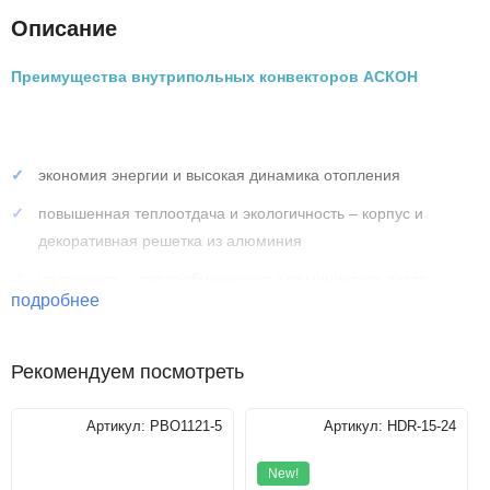
Описание
Преимущества внутрипольных конвекторов АСКОН
экономия энергии и высокая динамика отопления
повышенная теплоотдача и экологичность – корпус и
декоративная решетка из алюминия
надежность – теплообменник из алюминиевого листа
подробнее
толщиной 0,5 мм
долговечность – труба теплообменника изготовлена из
Рекомендуем посмотреть
меди, Ø15 мм, толщина стенки 1мм
Артикул:
РВО1121-5
Артикул:
HDR-15-24
Технические характеристики
New!