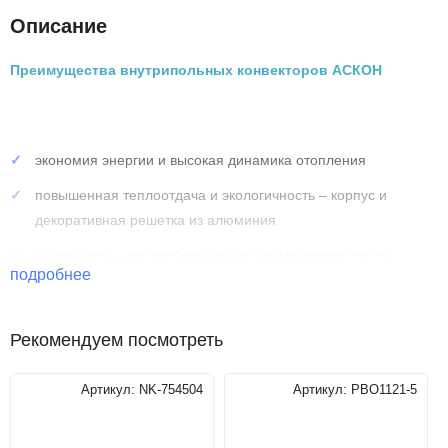
Описание
Преимущества внутрипольных конвекторов АСКОН
экономия энергии и высокая динамика отопления
повышенная теплоотдача и экологичность – корпус и
декоративная решетка из алюминия
надежность – теплообменник из алюминиевого листа
подробнее
толщиной 0,5 мм
долговечность – труба теплообменника изготовлена из
Рекомендуем посмотреть
меди, Ø15 мм, толщина стенки 1мм
Артикул:
NK-754504
Артикул:
РВО1121-5
Технические характеристики