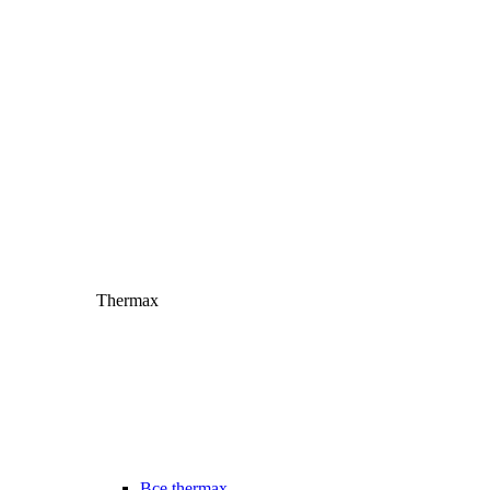
Thermax
Все thermax