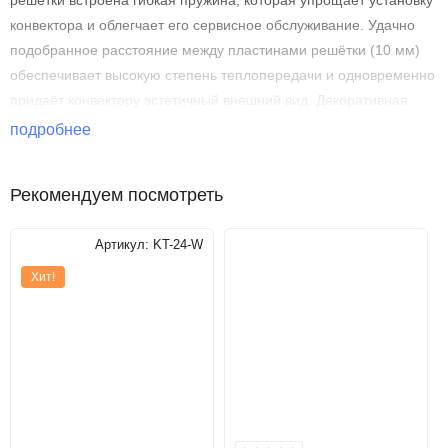
решетки встроена гибкая пружина, которая упрощает установку
конвектора и облегчает его сервисное обслуживание. Удачно
подобранное расстояние между пластинами решётки (10 мм)
обеспечивает высокую степень теплопередачи и одновременно
придаёт конвектору эстетичный внешний вид. Декоративная
решетка без проблем выдерживает вес взрослого человека, по
подробнее
ней спокойно можно ходить.
Рекомендуем посмотреть
Артикул:
KT-24-W
Хит!