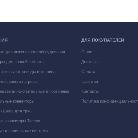
НИЯ
ДЛЯ ПОКУПАТЕЛЕЙ
ка для инженерного оборудования
О нас
ры для ванной комнаты
Доставка
стиковые для воды и топлива
Оплата
косвенного нагрева
Гарантия
еватели накопительные и проточные
Контакты
льные конвекторы
Политика конфиденциальност
кабель для труб
е конвекторы Techno
е и поливочные системы