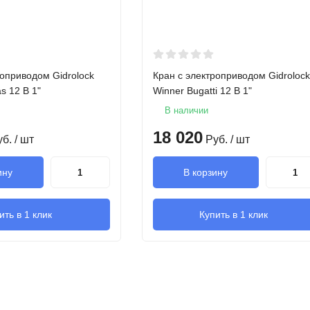
не более 2 мкА
110x74x83 мм
роприводом Gidrolock
Кран с электроприводом Gidrolock
не более 0.25 А
s 12 В 1"
Winner Bugatti 12 В 1"
В наличии
18 020
уб.
/ шт
Руб.
/ шт
ину
В корзину
ить в 1 клик
Купить в 1 клик