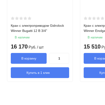
Ток потребления в дежурном режиме
Габаритные размеры ДхШхВ
Кран с электроприводом Gidrolock
Кран с элект
Ток потребления в момент открытия/закрытия
Winner Bugatti 12 В 3/4"
Winner Enolga
В наличии
В наличии
16 170
15 510
Руб.
/ шт
Р
В корзину
В корз
Купить в 1 клик
Куп