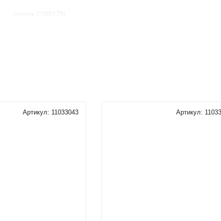
латунь CW617N
латунь CW617N кованная, полированный, хромированный
латунь CW614N (взрывобезопасное исполнение)
1/2"
Артикул:
11033043
Артикул:
1103
вода, или любая жидкость совместимая с P.T.F.E.
от -10 до +60°C
12 В
20 сек