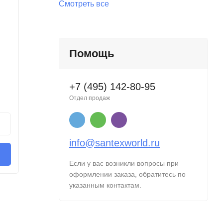
Смотреть все
Помощь
Кран с электроприводом Gidrolock
Кран с 
Ultimate Bugatti 12 В 3/4"
Ultimate
В наличии
В нал
+7 (495) 142-80-95
7 350
6 67
Отдел продаж
Руб.
/ шт
В корзину
В
info@santexworld.ru
Купить в 1 клик
Если у вас возникли вопросы при
оформлении заказа, обратитесь по
указанным контактам.