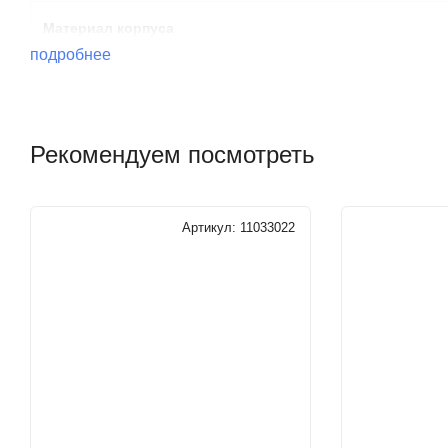
Материал корпуса
подробнее
Материал шара
Материал штока
Рекомендуем посмотреть
Диаметр условного прохода
Артикул:
11033022
Рабочая среда
Температурный диапазон эксплуатации
Напряжение питания
Время срабатывания