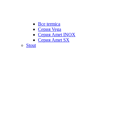
Все termica
Серия Vega
Серия Amet INOX
Серия Amet SX
Stout