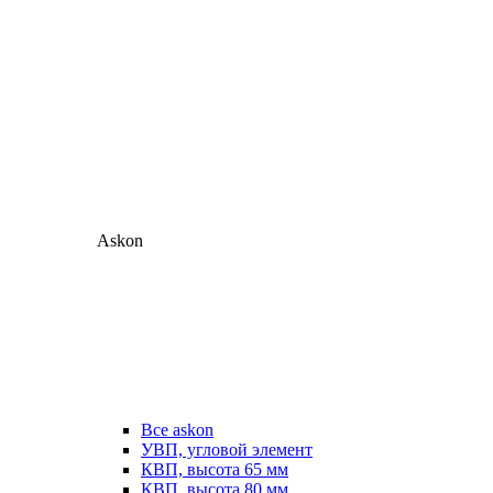
Askon
Все askon
УВП, угловой элемент
КВП, высота 65 мм
КВП, высота 80 мм