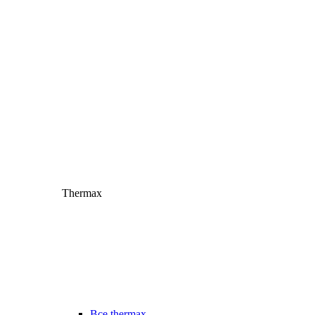
Thermax
Все thermax