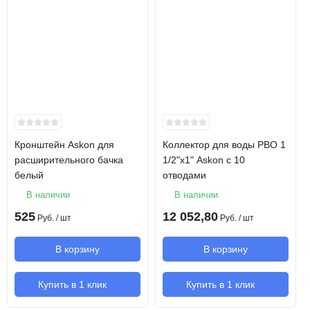
КВП-В
Конвектор встраиваемый в пол с
решеткой
Решетка
Алюминий анодированный
Корпус
Алюминий экологичный
конвектора
Кронштейн Askon для
Коллектор для воды РВО 1
Ширина
280 мм
расширительного бачка
1/2"х1" Askon с 10
белый
отводами
Глубина
100 мм
В наличии
В наличии
525
12 052,80
Руб.
/ шт
Руб.
/ шт
Длина
1200 мм
В корзину
В корзину
Мощность при
1463 Вт
70°С
Купить в 1 клик
Купить в 1 клик