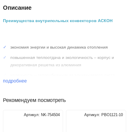
Описание
Преимущества внутрипольных конвекторов АСКОН
экономия энергии и высокая динамика отопления
повышенная теплоотдача и экологичность – корпус и
декоративная решетка из алюминия
надежность – теплообменник из алюминиевого листа
подробнее
толщиной 0,5 мм
долговечность – труба теплообменника изготовлена из
Рекомендуем посмотреть
меди, Ø15 мм, толщина стенки 1мм
Артикул:
NK-754504
Артикул:
РВО1121-10
Технические характеристики