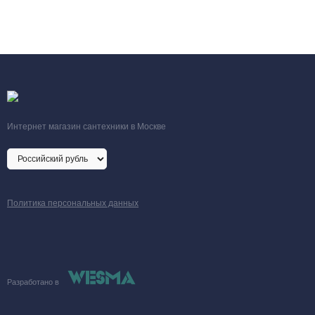
Тип
вода или гликол
теплоносителя
Вес
13 кг
Интернет магазин сантехники в Москве
Политика персональных данных
Разработано в