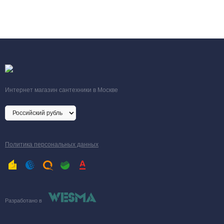
Мощность при
4250 Вт
70°С
Тип теплоносителя
вода или гликол
Вес
33 кг
Интернет магазин сантехники в Москве
Политика персональных данных
Разработано в