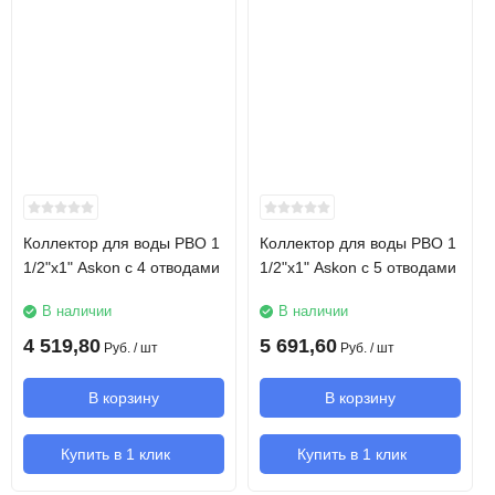
КВП-В
Конвектор встраиваемый в пол
с решеткой
Решетка
Алюминий анодированный
Корпус конвектора
Алюминий экологичный
Рабочее давление
16 атм
Коллектор для воды РВО 1
Коллектор для воды РВО 1
1/2"х1" Askon с 4 отводами
1/2"х1" Askon с 5 отводами
Испытательное
30 атм
давление
В наличии
В наличии
4 519,80
5 691,60
Руб.
/ шт
Руб.
/ шт
Ширина
220 мм
В корзину
В корзину
Глубина
150 мм
Купить в 1 клик
Купить в 1 клик
Длина
3200 мм