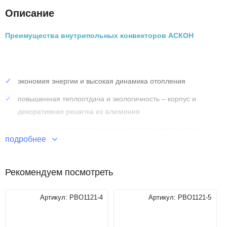
Описание
Преимущества внутрипольных конвекторов АСКОН
экономия энергии и высокая динамика отопления
повышенная теплоотдача и экологичность – корпус и
декоративная решетка из алюминия
надежность – теплообменник из алюминиевого листа
подробнее
толщиной 0,5 мм
долговечность – труба теплообменника изготовлена из
Рекомендуем посмотреть
меди, Ø15 мм, толщина стенки 1мм
Артикул:
РВО1121-4
Артикул:
РВО1121-5
Технические характеристики