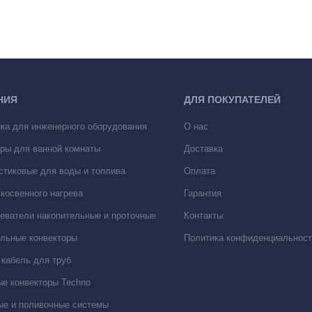
НИЯ
ДЛЯ ПОКУПАТЕЛЕЙ
ка для инженерного оборудования
О нас
ры для ванной комнаты
Доставка
стиковые для воды и топлива
Оплата
косвенного нагрева
Гарантия
еватели накопительные и проточные
Контакты
льные конвекторы
Политика конфиденциальност
кабель для труб
е конвекторы Techno
е и поливочные системы