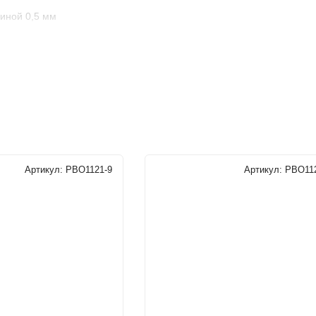
иной 0,5 мм
ди, Ø15 мм, толщина стенки 1мм
Конвектор встраиваемый в пол с решеткой
Алюминий анодированный
Артикул:
РВО1121-9
Артикул:
РВО112
Алюминий экологичный
10 бар
18-22 бар