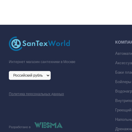
КОМПА
Автомати
Интернет магазин сантехники в Москве
Аксессуа
Баки пла
Бойлеры 
Водонагр
Политика персональных данных
Внутрипо
Греющий 
Напольны
Разработано в
Дренажны