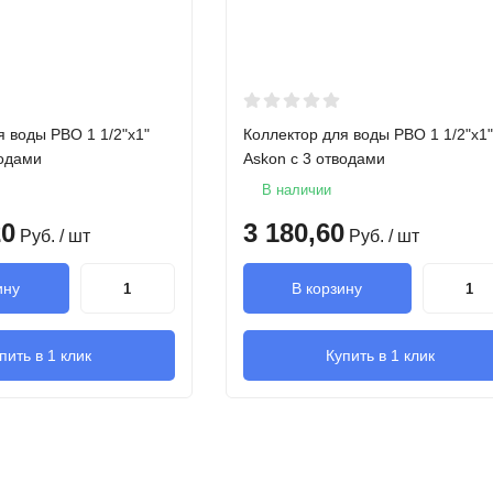
150 мм
150 мм
4800 мм
я воды РВО 1 1/2"х1"
Коллектор для воды РВО 1 1/2"х1"
водами
Askon с 3 отводами
2468 Вт
В наличии
20
3 180,60
Руб.
/ шт
Руб.
/ шт
вода или гликол
ину
В корзину
43.6 кг
пить в 1 клик
Купить в 1 клик