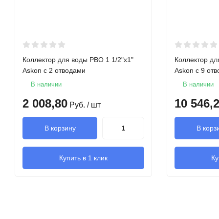
Ширина
Глубина
Длина
Коллектор для воды РВО 1 1/2"х1"
Коллектор дл
Askon с 2 отводами
Askon с 9 от
Мощность при 70°С
В наличии
В наличии
2 008,80
10 546,
Руб.
/ шт
Тип теплоносителя
В корзину
В корз
Вес
Купить в 1 клик
Ку