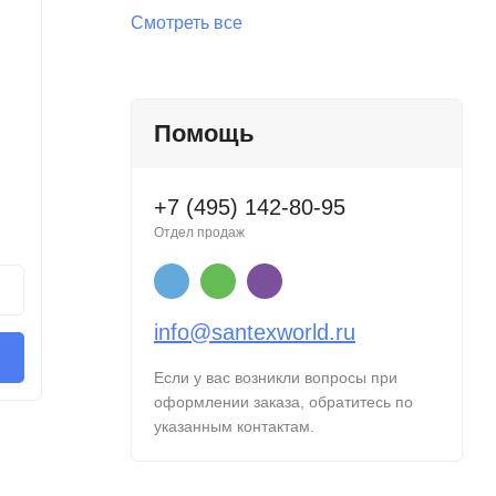
Смотреть все
Помощь
Коллектор для воды РВО 1 1/2"х1"
Коллект
Askon с 6 отводами
Askon с
В наличии
В нал
+7 (495) 142-80-95
6 863,40
9 37
Отдел продаж
Руб.
/ шт
В корзину
В
info@santexworld.ru
Купить в 1 клик
Если у вас возникли вопросы при
оформлении заказа, обратитесь по
указанным контактам.