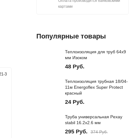
Оплата производится банковскими
картами
Популярные товары
Теплоизоляция для труб 64х9
мм Изоком
48
Руб.
1-3
Артикул:
РВО1121-6
Теплоизоляция трубная 18/04-
11м Energoflex Super Protect
красный
24
Руб.
Труба универсальная Pехау
stabil 16.2х2.6 мм
295
Руб.
374
Руб.