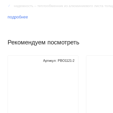
надежность – теплообменник из алюминиевого листа толщ
долговечность – труба теплообменника изготовлена из ме
подробнее
Технические характеристики
Рекомендуем посмотреть
КВП
Решетка
Артикул:
РВО1121-2
Корпус конвектора
Рабочее давление теплоносителя
Давление гидравлического испытания