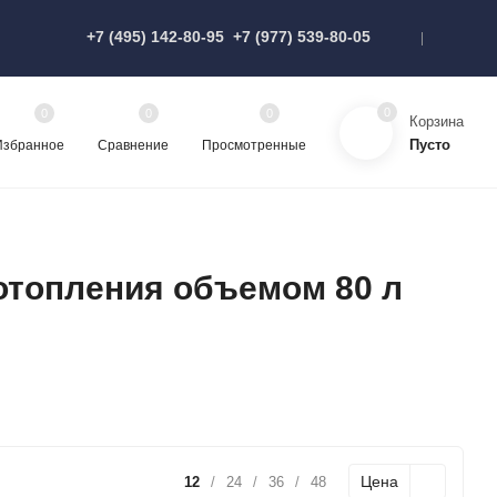
+7 (495) 142-80-95
+7 (977) 539-80-05
0
0
0
0
Корзина
Пусто
Избранное
Сравнение
Просмотренные
отопления объемом 80 л
Цена
12
/
24
/
36
/
48